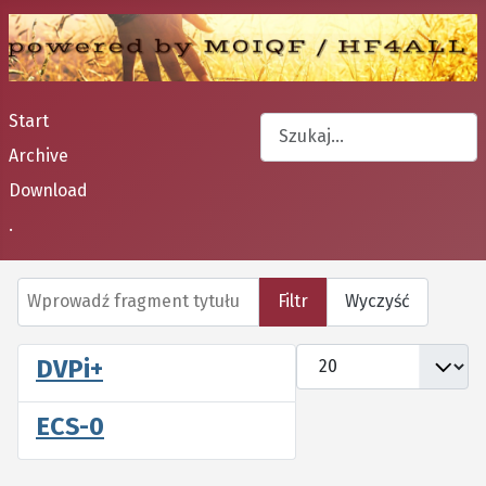
Start
Szukaj
Archive
Type 2 or more characters fo
Download
.
Wprowadź fragment tytułu
Filtr
Wyczyść
Pokaż #
DVPi+
ECS-0