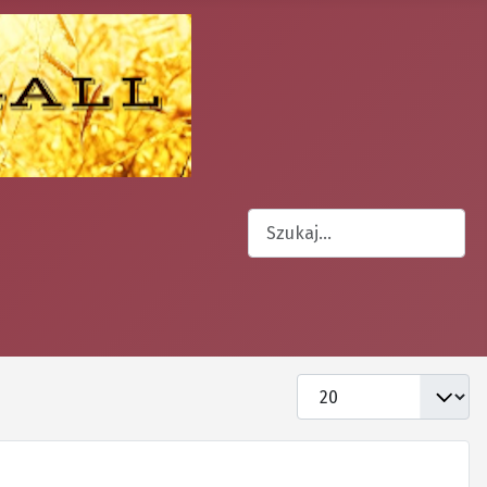
Szukaj
Type 2 or more characters for 
Pokaż #