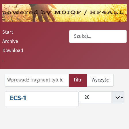
Start
Szukaj
Archive
Type 2 or more characters fo
Download
.
Wprowadź fragment tytułu
Filtr
Wyczyść
Pokaż #
ECS-1