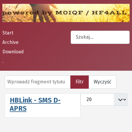
Start
Szukaj
Archive
Type 2 or more characters fo
Download
.
Wprowadź fragment tytułu
Filtr
Wyczyść
Pokaż #
HBLink - SMS D-
APRS